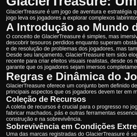
GlacierTreasure: Um
GlacierTreasure é um jogo de aventura e estratégia
jogo leva os jogadores a explorar complexos labirinto
A Introdução ao Mundo d
O conceito de GlacierTreasure é simples, mas imersiv
descobrir tesouros perdidos enquanto superam obstácu
e de resolução de problemas dos jogadores, mas ta
Desde seu lançamento, GlacierTreasure tem sido elog
recente para criar efeitos visuais realistas, desde 
garante que os jogadores sejam imersos completame
Regras e Dinâmica do J
GlacierTreasure oferece um conjunto bem definido de
principais aspectos que os jogadores devem ter em 
Coleção de Recursos
A coleta de recursos é crucial para o progresso no jo
fabricar machados, pás e outras ferramentas essenci
construção e na sobrevivência.
Sobrevivência em Condições Extr
Uma das marcas registradas do GlacierTreasure é seu