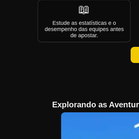
📖
Estude as estatísticas e o
desempenho das equipes antes
de apostar.
Explorando as Aventu