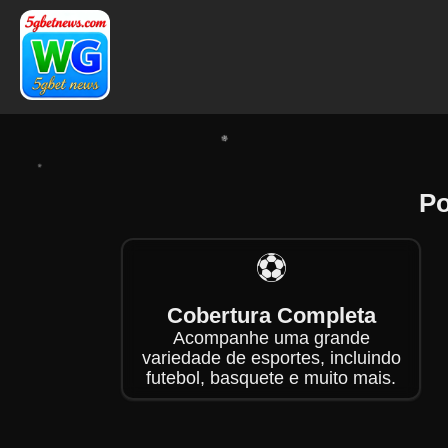
❄
Po
❄
⚽
❄
Cobertura Completa
Acompanhe uma grande
variedade de esportes, incluindo
futebol, basquete e muito mais.