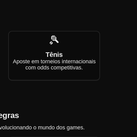
🎾
Tênis
Aposte em torneios internacionais
com odds competitivas.
egras
revolucionando o mundo dos games.