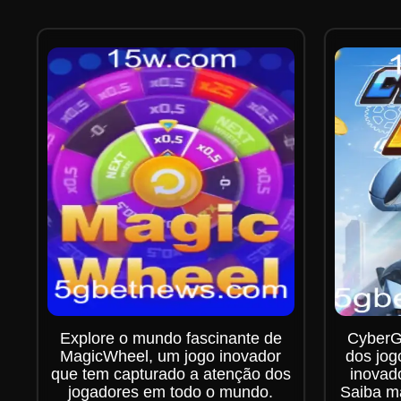
Explore o mundo fascinante de
CyberG
MagicWheel, um jogo inovador
dos jog
que tem capturado a atenção dos
inovad
jogadores em todo o mundo.
Saiba m