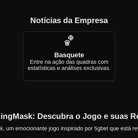
Notícias da Empresa
🏀
Basquete
Entre na ação das quadras com
estatísticas e análises exclusivas.
ingMask: Descubra o Jogo e suas R
k, um emocionante jogo inspirado por 5gbet que está 