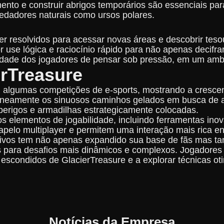
ento e construir abrigos temporários são essenciais pa
edadores naturais como ursos polares.
 resolvidos para acessar novas áreas e descobrir tes
 use lógica e raciocínio rápido para não apenas decif
idade dos jogadores de pensar sob pressão, em um ambie
erTreasure
lgumas competições de e-sports, mostrando a crescente
neamente os sinuosos caminhos gelados em busca de 
erigos e armadilhas estrategicamente colocadas.
os elementos de jogabilidade, incluindo ferramentas ino
lo multiplayer e permitem uma interação mais rica entr
tivos tem não apenas expandido sua base de fãs mas ta
das para desafios mais dinâmicos e complexos. Jogadore
scondidos de GlacierTreasure e a explorar técnicas oti
Notícias da Empresa