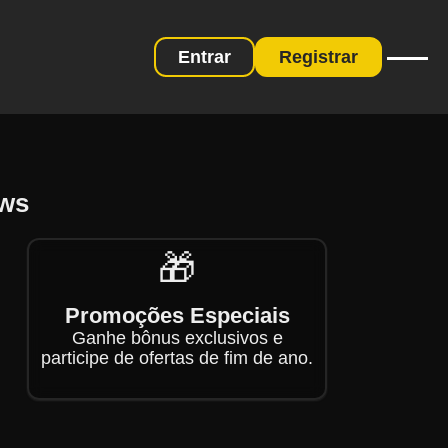
Entrar
Registrar
❄
❄
❄
ews
🎁
Promoções Especiais
Ganhe bônus exclusivos e
participe de ofertas de fim de ano.