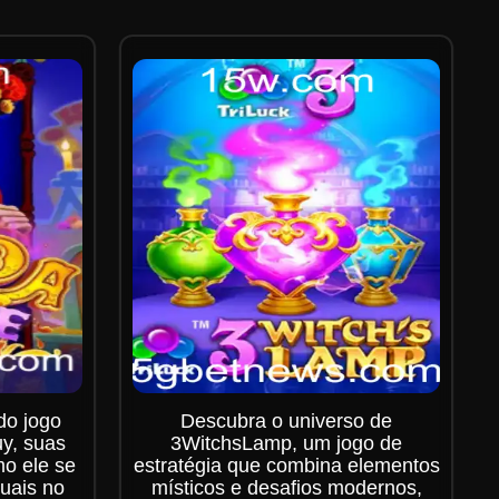
do jogo
Descubra o universo de
y, suas
3WitchsLamp, um jogo de
mo ele se
estratégia que combina elementos
uais no
místicos e desafios modernos,