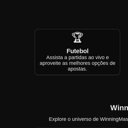
🏆
Futebol
Assista a partidas ao vivo e
aproveite as melhores opções de
apostas.
Winn
Explore o universo de WinningMas