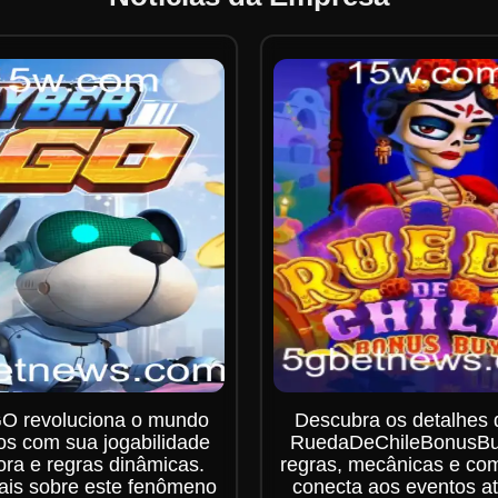
O revoluciona o mundo
Descubra os detalhes 
os com sua jogabilidade
RuedaDeChileBonusBu
ora e regras dinâmicas.
regras, mecânicas e co
ais sobre este fenômeno
conecta aos eventos at