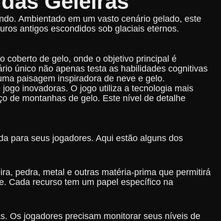
das Geleiras
undo. Ambientado em um vasto cenário gelado, este
ouros antigos escondidos sob glaciais eternos.
coberto de gelo, onde o objetivo principal é
rio único não apenas testa as habilidades cognitivas
ma paisagem inspiradora de neve e gelo.
ogo inovadoras. O jogo utiliza a tecnologia mais
iço de montanhas de gelo. Este nível de detalhe
da para seus jogadores. Aqui estão alguns dos
ira, pedra, metal e outras matéria-prima que permitirá
re. Cada recurso tem um papel específico na
s. Os jogadores precisam monitorar seus níveis de