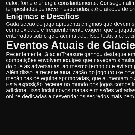
calor, fome e energia constantemente. Conseguir alim
tempestades de neve inesperadas até o ataque de pr
Enigmas e Desafios
Cada seção do jogo apresenta enigmas que devem ser
complexidade e frequentemente exigem que o jogador
enterrados sob o gelo acumulado. Isso testa a capac
Eventos Atuais de Glaci
Recentemente, GlacierTreasure ganhou destaque em a
competições envolvem equipes que navegam simulta
do que as adversárias, ao mesmo tempo que evitam p
Além disso, a recente atualização do jogo trouxe nov
mecânicas de equipe aprimoradas, que aumentam o ape
Esta exposição recente no mundo dos jogos competi
adicional. Isso inclui novos mapas e missões volta
online dedicadas a desvendar os segredos mais bem e