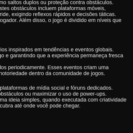
o saltos duplos ou proteção contra obstáculos.
Estes obstáculos incluem plataformas móveis,
ide, exigindo reflexos rápidos e decisões táticas.
ogador. Além disso, o jogo é dividido em níveis que
os inspirados em tendências e eventos globais.
o e garantindo que a experiência permaneça fresca
ados periodicamente. Esses eventos criam uma
 notoriedade dentro da comunidade de jogos.
lataformas de mídia social e fóruns dedicados.
 obstáculos ou maximizar o uso de power-ups.
a ideia simples, quando executada com criatividade
scubra até onde você pode chegar.