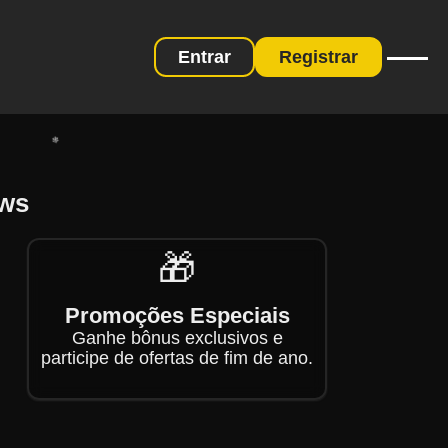
❄
Entrar
Registrar
ews
❄
❄
🎁
Promoções Especiais
Ganhe bônus exclusivos e
participe de ofertas de fim de ano.