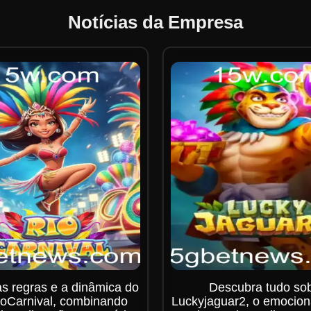
Notícias da Empresa
as regras e a dinâmica do
Descubra tudo so
ioCarnival, combinando
Luckyjaguar2, o emocion