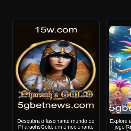
Descubra o fascinante mundo de
Explore 
PharaohsGold, um emocionante
jogo R