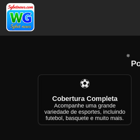
❄
❄
Po
❄
⚽
❄
Cobertura Completa
Acompanhe uma grande
variedade de esportes, incluindo
futebol, basquete e muito mais.