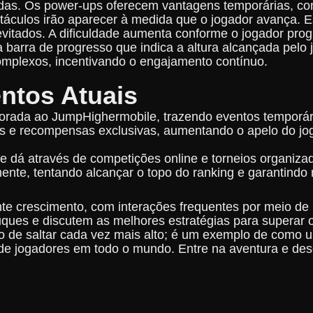
das. Os power-ups oferecem vantagens temporárias, com
stáculos irão aparecer à medida que o jogador avança. 
evitados. A dificuldade aumenta conforme o jogador progr
 barra de progresso que indica a altura alcançada pelo j
omplexos, incentivando o engajamento contínuo.
ntos Atuais
porada ao JumpHighermobile, trazendo eventos temporári
s e recompensas exclusivas, aumentando o apelo do jog
se dá através de competições online e torneios organiz
nte, tentando alcançar o topo do ranking e garantindo
 crescimento, com interações frequentes por meio de p
uques e discutem as melhores estratégias para superar
de saltar cada vez mais alto; é um exemplo de como um
 de jogadores em todo o mundo. Entre na aventura e de