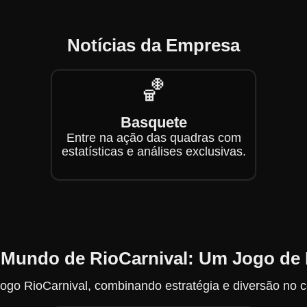
Notícias da Empresa
🏀
Basquete
Entre na ação das quadras com
estatísticas e análises exclusivas.
 Mundo de RioCarnival: Um Jogo de E
jogo RioCarnival, combinando estratégia e diversão no ce