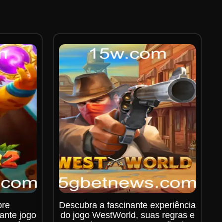
bre
Descubra a fascinante experiência
ante jogo
do jogo WestWorld, suas regras e