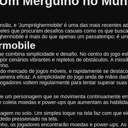
 Um Mergulho no Mun
ansão, e 'JumpHighermobile' é uma das mais recentes a
ueles que procuram desafios casuais como os que busca
Highermobile é mais do que apenas um passatempo; é uma
rmobile
 combina simplicidade e desafio. No centro do jogo est
or cenários vibrantes e repletos de obstáculos. A missão
nho.
 do mercado de jogos móveis, e rapidamente se destacou
aneira eficaz. A simplicidade do jogo anda de mãos dad
jogadores voltem regularmente para tentar superar suas
e um personagem que se movimenta continuamente em dire
e coleta moedas e power-ups que aumentam as habilid
em no solo. Um simples toque na tela faz com que ele s
edo pressionado na tela.
nho, os jogadores encontrarão moedas e power-ups. A